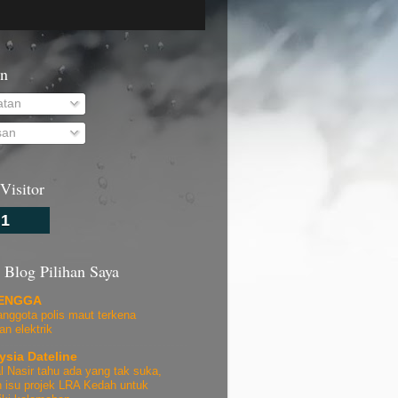
n
atan
san
Visitor
1
 Blog Pilihan Saya
ENGGA
anggota polis maut terkena
an elektrik
ysia Dateline
 Nasir tahu ada yang tak suka,
 isu projek LRA Kedah untuk