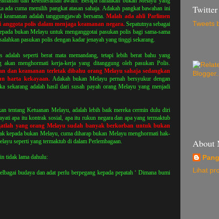
keamanan dan ketenteraman awam. Berapa ramaikah bukan Melayu yang
Twitter
a ada cuma memilih pangkat atasan sahaja. Adakah pangkat bawahan ini
al keamanan adalah tanggungjawab bersama.
Malah ada ahli Parlimen
Tweets 
 anggota polis dalam menjaga keamanan negara.
Sepatutnya sebagai
kepada bukan Melayu untuk menganggotai pasukan polis bagi sama-sama
alahkan pasukan polis dengan kadar jenayah yang tinggi sekarang.
s adalah seperti berat mata memandang, tetapi lebih berat bahu yang
akan menghormati kerja-kerja yang ditanggung oleh pasukan Polis.
an dan keamanan terletak dibahu orang Melayu sahaja sedangkan
n harta kekayaan.
Adakah bukan Melayu pernah bersyukur dengan
ka sekarang adalah hasil dari susah payah orang Melayu yang menjadi
n tentang Ketuanan Melayu, adalah lebih baik mereka cermin dulu diri
yati apa itu kontrak sosial, apa itu rukun negara dan apa yang termaktub
gatlah yang orang Melayu sudah banyak berkorban untuk bukan
ak kepada bukan Melayu, cuma diharap bukan Melayu menghormati hak-
About
layu seperti yang termaktub di dalam Perlembagaan.
in tidak lama dahulu:
Pang
Lihat pr
elbagai budaya dan adat perlu berpegang kepada pepatah ‘ Dimana bumi