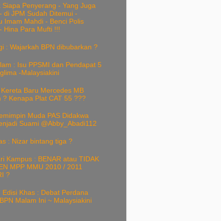
k Siapa Penyerang - Yang Juga
- di JPM Sudah Ditemui -
 Imam Mahdi - Benci Polis
- Hina Para Mufti !!!
gi : Wajarkah BPN dibubarkan ?
alam : Isu PPSMI dan Pendapat 5
lima -Malaysiakini
Kereta Baru Mercedes MB
n ? Kenapa Plat CAT 55 ???
emimpin Muda PAS Didakwa
enjadi Suami @Abby_Abadi112
as : Nizar bintang tiga ?
ari Kampus : BENAR atau TIDAK
EN MPP MMU 2010 / 2011
I ?
 Edisi Khas : Debat Perdana
BPN Malam Ini ~ Malaysiakini