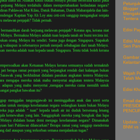
 pada masa ini. Adakah kaum bukan Melayu pernah berterima kasih pada
Petunju
-pejuang Melayu terdahulu dalam mempertahankan kedaulatan negara?
Blogger 
iran Pahlawan Mat Kilau, Datuk Bahaman, Datuk Maharajalela dan lain-
Mengaku
endengar Kapitan Yap Ah Loy atau ceti-ceti sanggup mengangkat senjata
Tentera 
u melawan penjajah? Tidak pernah.
Edisi Pa
ermandikan darah berjuang melawan penjajah? Kerana apa, kerana niat
h Melayu. Bermakna Melayu adalah tuan kepada tanah air bumi tercinta ini.
ukan orang Melayu itu sendiri. Sama juga dengan Singapura. Siapakah
Edisi M
ng walaupun ia sebenarnya pernah menjadi sebahagian dari tanah Melayu.
Sen Pang
n mereka adalah tuan kepada tanah Singapura. Tentu tidak boleh kerana
Gambar 
Kelanta
mempersoalkan akan Ketuanan Melayu kerana semuanya sudah termaktub
jari berapa ramai perajurit yang berpangkat rendah dari kalangan bukan
Wajah P
 Sarawak yang berkhidmat didalam pasukan angkatan tentera Malaysia.
Telah M
ara mengapa mereka tidak mahu menyertai angkatan tentera Malaysia
au adapun yang mahu menyertai ,mengapa mereka cuma memilih untuk
Edisi Kh
 sangat pangkat bawahan itu?
up menggalas tangungjawab ini meninggalkan anak dan isteri serta
Email d
mpadan untuk menjaga keselamatan negara sedangkan kaum bukan Melayu
PRESID
ka juga adalah “ tuan” kepada tanah air ini duduk bersenang lenang
PENCUR
gala kemewahan yang lain. Sanggupkah mereka yang bongkak dan lupa
it Melayu didalam hutan demi menjaga keselamatan negara? Dimanakah
Update -
ayuan hari Pahlawan dilancarkan? Berapa ramai yang sanggup menderma
BNM vs 
yang daif ataupun yang terkorban semasa menjalankan tugas?