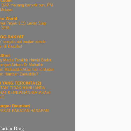
h.com
i: DAP menang banyak pun, PM
 Melayu
no World
ya Projek LCS Lewat Siap
 2016.
LOG RAKYAT
r’ senjata api buatan sendiri
an di Beaufort
pShot
g Media Terakhir Hamid Bador,
angan Antara Dr Mahathir
n Mahiaddin Atau Hamid Bador
an Hamzah Zainuddin?
 YANG TERCINTA (2)
ITAN” TIDAK MAHU ANDA
HAT KEINDAHAN MATAHARI
IT.
ngau Daunkari
FAKAT PAKATAN HARAPAN
Carian Blog