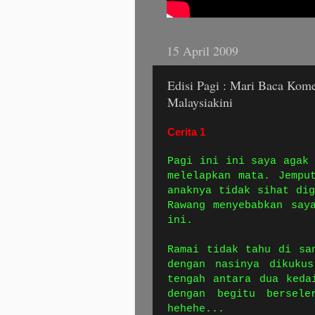
15 April 2009
Edisi Pagi : Mari Baca Kom
Malaysiakini
Cerita 1
Pagi ini ini saya agak
melelapkan mata. Jempu
anaknya tidak sihat di
Rawang menyebabkan say
ini.
Ramai tidak tahu di sa
dengan nasinya dikuku
tengah antara dua keda
dengan begitu bersele
hehehe...