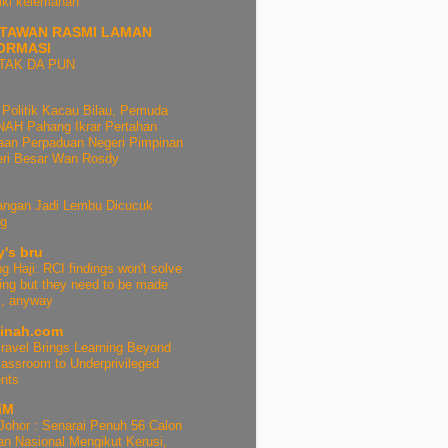
iki kelemahan
TAWAN RASMI LAMAN
ORMASI
TAK DA PUN
 Politik Kacau Bilau, Pemuda
AH Pahang Ikrar Pertahan
aan Perpaduan Negeri Pimpinan
eri Besar Wan Rosdy
angan Jadi Lembu Dicucuk
ng
y's bru
g Haji: RCI findings won't solve
ing but they need to be made
c, anyway
inah.com
ravel Brings Learning Beyond
lassroom to Underprivileged
nts
iM
ohor : Senarai Penuh 56 Calon
an Nasional Mengikut Kerusi,