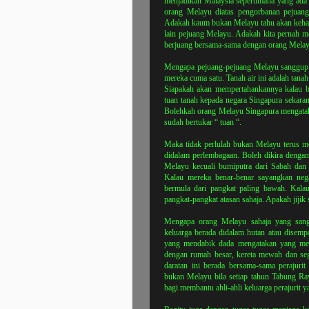
menjadikan Malaysia sepertimana yang ada
orang Melayu diatas pengorbanan pejuang
Adakah kaum bukan Melayu tahu akan kehad
lain pejuang Melayu. Adakah kita pernah m
berjuang bersama-sama dengan orang Melay
Mengapa pejuang-pejuang Melayu sanggup b
mereka cuma satu. Tanah air ini adalah tana
Siapakah akan mempertahankannya kalau b
tuan tanah kepada negara Singapura sekara
Bolehkah orang Melayu Singapura mengataka
sudah bertukar “ tuan “.
Maka tidak perlulah bukan Melayu terus 
didalam perlembagaan. Boleh dikira dengan 
Melayu kecuali bumiputra dari Sabah dan
Kalau mereka benar-benar sayangkan neg
bermula dari pangkat paling bawah. Kal
pangkat-pangkat atasan sahaja. Apakah jijik
Mengapa orang Melayu sahaja yang sangg
keluarga berada didalam hutan atau dise
yang mendabik dada mengatakan yang mere
dengan rumah besar, kereta mewah dan se
daratan ini berada bersama-sama perajur
bukan Melayu bila setiap tahun Tabung R
bagi membantu ahli-ahli keluarga perajurit 