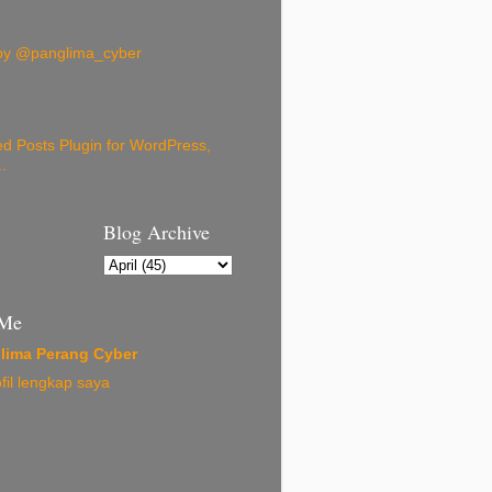
by @panglima_cyber
Blog Archive
 Me
lima Perang Cyber
ofil lengkap saya