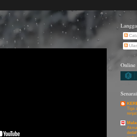
Langga
Cat
Ula
Online 
Senarai
KER
Tiga 
renjat
Mala
Akmal
dedah