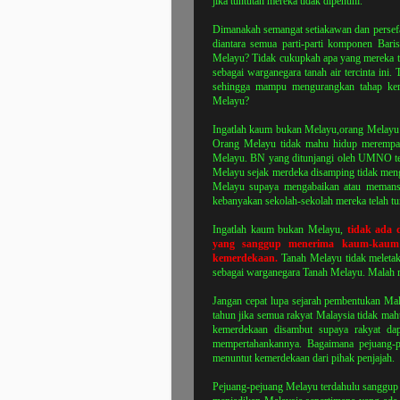
jika tuntutan mereka tidak dipenuhi.
Dimanakah semangat setiakawan dan persefah
diantara semua parti-parti komponen Bar
Melayu? Tidak cukupkah apa yang mereka te
sebagai warganegara tanah air tercinta in
sehingga mampu mengurangkan tahap kem
Melayu?
Ingatlah kaum bukan Melayu,orang Melayu j
Orang Melayu tidak mahu hidup merempat 
Melayu. BN yang ditunjangi oleh UMNO tela
Melayu sejak merdeka disamping tidak me
Melayu supaya mengabaikan atau memansu
kebanyakan sekolah-sekolah mereka telah tur
Ingatlah kaum bukan Melayu,
tidak ada 
yang sanggup menerima kaum-kaum p
kemerdekaan.
Tanah Melayu tidak meleta
sebagai warganegara Tanah Melayu. Malah 
Jangan cepat lupa sejarah pembentukan Mal
tahun jika semua rakyat Malaysia tidak ma
kemerdekaan disambut supaya rakyat dap
mempertahankannya. Bagaimana pejuang-p
menuntut kemerdekaan dari pihak penjajah.
Pejuang-pejuang Melayu terdahulu sanggup b