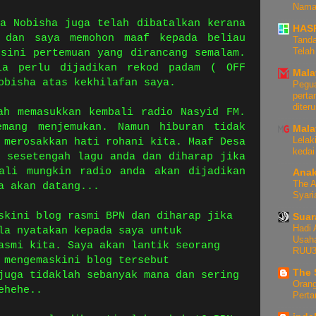
Nama 
ra Nobisha juga telah dibatalkan kerana
HAS
 dan saya memohon maaf kepada beliau
Tanda
Telah
 sini pertemuan yang dirancang semalam.
ia perlu dijadikan rekod padam ( OFF
Mala
obisha atas kekhilafan saya.
Pegua
perta
diter
ah memasukkan kembali radio Nasyid FM.
emang menjemukan. Namun hiburan tidak
Mala
Lelak
 merosakkan hati rohani kita. Maaf Desa
kedai
i sesetengah lagu anda dan diharap jika
ali mungkin radio anda akan dijadikan
Anak
The A
a akan datang...
Syari
skini blog rasmi BPN dan diharap jika
Suar
Hadi
la nyatakan kepada saya untuk
Usaha
asmi kita. Saya akan lantik seorang
RUU3
 mengemaskini blog tersebut
The 
juga tidaklah sebanyak mana dan sering
Orang
ehehe..
Pert