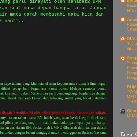
inda
yang perlu dihayati oleh sahabat2 BPN
Nazr
kan soal masa depan bangsa kita. Jangan
tetap
air mata darah membasahi mata kita dan
Ame
a nanti..
Rupan
Sejak
DIA
‘Paka
ditah
Sna
Sidan
Peper
Denga
Deng
an sepertimana yang kita ketahui akan keputusannya dimana lima negeri
BUMI
 dilihat setiap hari bagaimana kaum bukan Melayu semakin berani
“SYA
ak kira kaum bukan Melayu dari parti pembangkang, begitu juga dengan
MELI
al. Ibarat menikam kawan dari belakang, inilah yang berlaku didalam
TERB
Cena
diasak bertubi-tubi oleh pihak pembangkang, dimanakah rakan-
MUA
tnya rakan-rakan utama BN inilah yang akan berdiri teguh dibelakang
i pihak pembangkang. Ini tidak, bukan sokongan seperti yang diharap-
anan dari dalam BN. Seolah-olah UMNO dibelasah dari luar dan dalam.
ertindak dengan berani mengugut untuk meninggalkan Barisan Nasional
Engin 