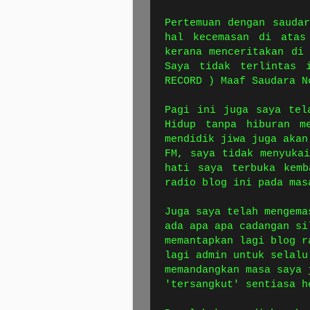
Pertemuan dengan sauda
hal kecemasan di atas
kerana menceritakan di
Saya tidak terlintas 
RECORD ) Maaf Saudara N
Pagi ini juga saya tel
Hidup tanpa hiburan m
mendidik jiwa juga akan
FM, saya tidak menyuka
hati saya terbuka kemb
radio blog ini pada mas
Juga saya telah mengema
ada apa apa cadangan si
memantapkan lagi blog r
lagi admin untuk selalu
memandangkan masa saya 
'tersangkut' sentiasa h