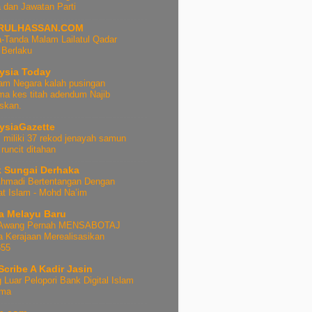
dan Jawatan Parti
RULHASSAN.COM
-Tanda Malam Lailatul Qadar
 Berlaku
ysia Today
m Negara kalah pusingan
ma kes titah adendum Najib
uskan.
ysiaGazette
i miliki 37 rekod jenayah samun
 runcit ditahan
 Sungai Derhaka
hmadi Bertentangan Dengan
at Islam - Mohd Na’im
a Melayu Baru
 Awang Pernah MENSABOTAJ
 Kerajaan Merealisasikan
55
Scribe A Kadir Jasin
 Luar Pelopori Bank Digital Islam
ama