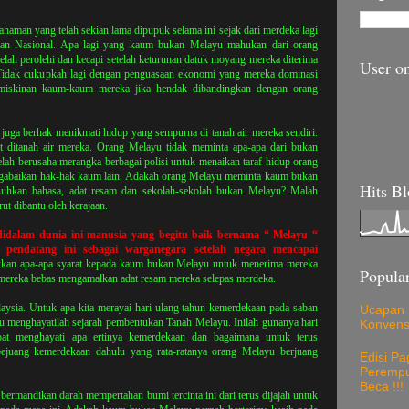
aman yang telah sekian lama dipupuk selama ini sejak dari merdeka lagi
isan Nasional. Apa lagi yang kaum bukan Melayu mahukan dari orang
lah perolehi dan kecapi setelah keturunan datuk moyang mereka diterima
User on
i. Tidak cukupkah lagi dengan penguasaan ekonomi yang mereka dominasi
iskinan kaum-kaum mereka jika hendak dibandingkan dengan orang
uga berhak menikmati hidup yang sempurna di tanah air mereka sendiri.
ditanah air mereka. Orang Melayu tidak meminta apa-apa dari bukan
h berusaha merangka berbagai polisi untuk menaikan taraf hidup orang
ngabaikan hak-hak kaum lain. Adakah orang Melayu meminta kaum bukan
Hits B
hkan bahasa, adat resam dan sekolah-sekolah bukan Melayu? Malah
ut dibantu oleh kerajaan.
didalam dunia ini manusia yang begitu baik bernama “ Melayu “
endatang ini sebagai warganegara setelah negara mencapai
kkan apa-apa syarat kepada kaum bukan Melayu untuk menerima mereka
Popular
mereka bebas mengamalkan adat resam mereka selepas merdeka.
aysia. Untuk apa kita merayai hari ulang tahun kemerdekaan pada saban
Ucapan 
hu menghayatilah sejarah pembentukan Tanah Melayu. Inilah gunanya hari
Konvens
at menghayati apa ertinya kemerdekaan dan bagaimana untuk terus
ejuang kemerdekaan dahulu yang rata-ratanya orang Melayu berjuang
Edisi Pa
Perempu
Beca !!!
ermandikan darah mempertahan bumi tercinta ini dari terus dijajah untuk