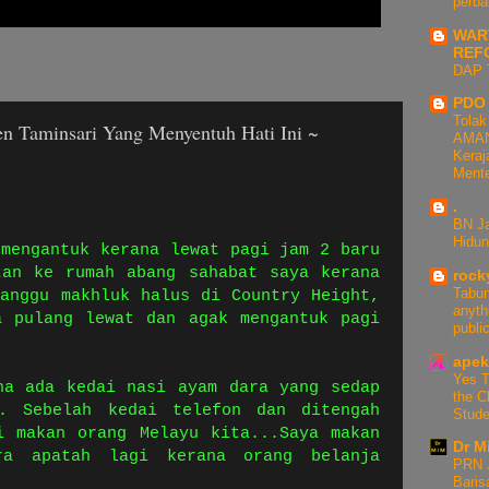
perba
WAR
REF
DAP 
PDO
Tolak
en Taminsari Yang Menyentuh Hati Ini ~
AMAN
Keraj
Ment
.
BN J
Hidu
 mengantuk kerana lewat pagi jam 2 baru
tan ke rumah abang sahabat saya kerana
rock
Tabun
ganggu makhluk halus di Country Height,
anyth
a pulang lewat dan agak mengantuk pagi
publi
apek
Yes T
na ada kedai nasi ayam dara yang sedap
the C
s. Sebelah kedai telefon dan ditengah
Stude
i makan orang Melayu kita...Saya makan
Dr M
ra apatah lagi kerana orang belanja
PRN J
Baris