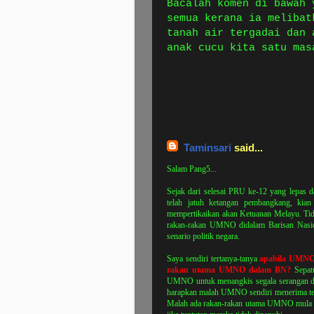
Bacalah komen di bawah 
semua kerana ia melibat
tanah air tergadai dan 
anak cucu kita satu mas
Taminsari
said...
Salam Pang5...
Sejak dari selesai PRU ke-12 yang lepas d
telah jatuh ketangan pembangkang, kian
mempertikaikan akan Ketuanan Melayu. Tid
rakan-rakan UMNO didalam Barisan Nasion
senario politik negara.
Saya sendiri tertanya-tanya
apabila UMNO 
rakan utama UMNO dalam BN?
Sepatu
UMNO untuk menangkis segala serangan dar
harapkan malah UMNO sendiri menerima tek
Malah ada rakan-rakan utama UMNO mula b