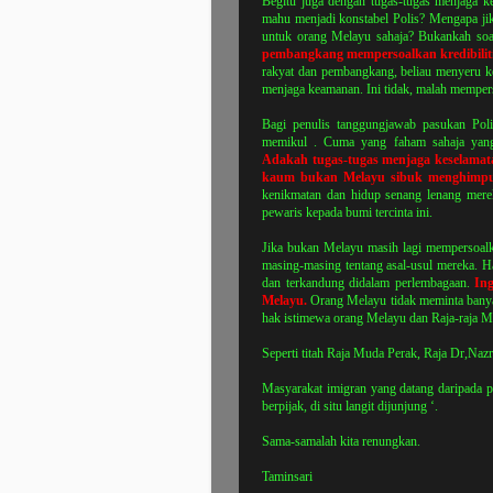
Begitu juga dengan tugas-tugas menjaga 
mahu menjadi konstabel Polis? Mengapa jik
untuk orang Melayu sahaja? Bukankah so
pembangkang mempersoalkan kredibiliti
rakyat dan pembangkang, beliau menyeru 
menjaga keamanan. Ini tidak, malah mempers
Bagi penulis tanggungjawab pasukan Poli
memikul . Cuma yang faham sahaja yang 
Adakah tugas-tugas menjaga keselamat
kaum bukan Melayu sibuk menghimpu
kenikmatan dan hidup senang lenang mere
pewaris kepada bumi tercinta ini.
Jika bukan Melayu masih lagi mempersoalka
masing-masing tentang asal-usul mereka. Ha
dan terkandung didalam perlembagaan.
In
Melayu.
Orang Melayu tidak meminta bany
hak istimewa orang Melayu dan Raja-raja Me
Seperti titah Raja Muda Perak, Raja Dr,Nazr
Masyarakat imigran yang datang daripada p
berpijak, di situ langit dijunjung ‘.
Sama-samalah kita renungkan.
Taminsari